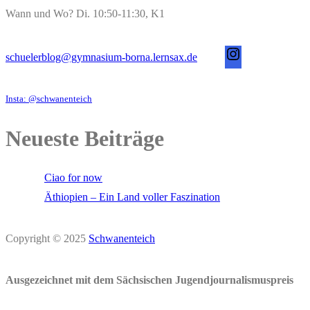
Wann und Wo? Di. 10:50-11:30, K1
s
schuelerblog@gymnasium-borna.lernsax.de
c
h
Insta: @schwanenteich
u
e
Neueste Beiträge
l
e
Ciao for now
r
Äthiopien – Ein Land voller Faszination
b
l
Copyright © 2025
Schwanenteich
o
g
Ausgezeichnet mit dem Sächsischen Jugendjournalismuspreis
@
g