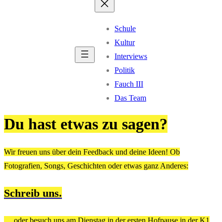
Schule
Kultur
Interviews
Politik
Fauch III
Das Team
Du hast etwas zu sagen?
Wir freuen uns über dein Feedback und deine Ideen! Ob
Fotografien, Songs, Geschichten oder etwas ganz Anderes:
Schreib uns.
… oder besuch uns am Dienstag in der ersten Hofpause in der K1