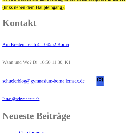
(links neben dem Haupteingang).
Kontakt
Am Breiten Teich 4 – 04552 Borna
Wann und Wo? Di. 10:50-11:30, K1
s
schuelerblog@gymnasium-borna.lernsax.de
c
h
Insta: @schwanenteich
u
e
Neueste Beiträge
l
e
Ciao for now