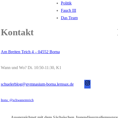
Politik
Fauch III
Das Team
Kontakt
Am Breiten Teich 4 – 04552 Borna
Wann und Wo? Di. 10:50-11:30, K1
s
schuelerblog@gymnasium-borna.lernsax.de
c
h
Insta: @schwanenteich
u
e
Ausgezeichnet mit dem Sächsischen Jugendjournalismuspre