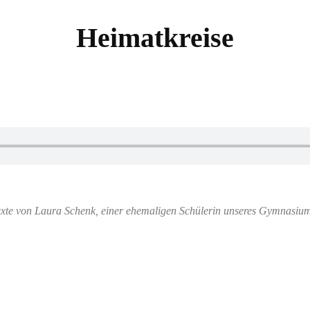
Heimatkreise
te von Laura Schenk, einer ehemaligen Schülerin unseres Gymnasiums. S