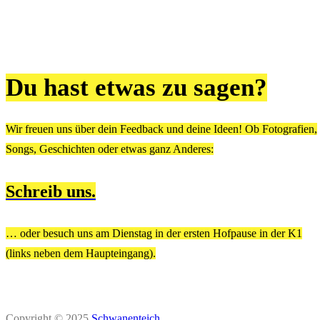
Du hast etwas zu sagen?
Wir freuen uns über dein Feedback und deine Ideen! Ob Fotografien,
Songs, Geschichten oder etwas ganz Anderes:
Schreib uns.
… oder besuch uns am Dienstag in der ersten Hofpause in der K1
(links neben dem Haupteingang).
Copyright © 2025
Schwanenteich