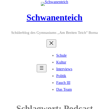
Zum
Inhalt
Schwanenteich
springen
Schülerblog des Gymnasiums ,,Am Breiten Teich" Borna
Schule
Kultur
Interviews
Politik
Fauch III
Das Team
Schlagwort:
Podcast