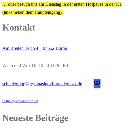
… oder besuch uns am Dienstag in der ersten Hofpause in der K1
(links neben dem Haupteingang).
Kontakt
Am Breiten Teich 4 – 04552 Borna
Wann und Wo? Di. 10:50-11:30, K1
s
schuelerblog@gymnasium-borna.lernsax.de
c
h
Insta: @schwanenteich
u
e
Neueste Beiträge
l